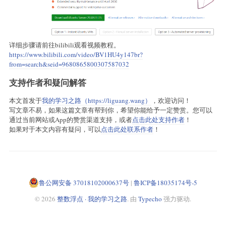
详细步骤请前往bilibili观看视频教程。
https://www.bilibili.com/video/BV1HU4y147br?
from=search&seid=9680865800307587032
支持作者和疑问解答
本文首发于
我的学习之路（https://liguang.wang）
，欢迎访问！
写文章不易，如果这篇文章有帮到你，希望你能给予一定赞赏。您可以
通过当前网站或App的赞赏渠道支持，或者
点击此处支持作者
！
如果对于本文内容有疑问，可以
点击此处联系作者
！
鲁公网安备 37018102000637号
|
鲁ICP备18035174号-5
© 2026
整数浮点 · 我的学习之路
. 由
Typecho
强力驱动.