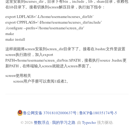
这里安装到ncurses_dir，目录下有bin，include，lib，share目录，依赖包
在lib目录下。接着切换到screen解压目录，执行如下指令：
export LDFLAGS=’-L/home/username/ncurses_dir/lib’
export CPPFLAGS=’-I/home/username/ncurses_dir/include’
./configure --prefix=’/home/username/screen_dir’
make
make install
这样就能将screen安装到screen_dir目录下了。接着在.bashrc文件里设置
screen执行路径，加入export
PATH=/home/username/screen_dir/bin:$PATH，接着执行source .bashrc更
新PATH，在终端输入screen就能进入screen界面了。
screen使用相关
screen用户手册可以查阅1或者2。
鲁公网安备 37018102000637号
|
鲁ICP备18035174号-5
© 2026
整数浮点 · 我的学习之路
. 由
Typecho
强力驱动.