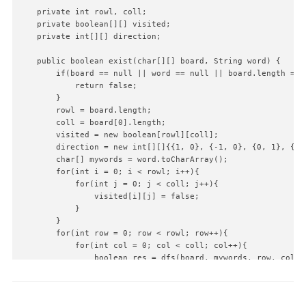
    private int rowl, coll;

    private boolean[][] visited;

    private int[][] direction;

    public boolean exist(char[][] board, String word) {

        if(board == null || word == null || board.length == 
            return false;

        }

        rowl = board.length;

        coll = board[0].length;

        visited = new boolean[rowl][coll];

        direction = new int[][]{{1, 0}, {-1, 0}, {0, 1}, {0, 
        char[] mywords = word.toCharArray();

        for(int i = 0; i < rowl; i++){

            for(int j = 0; j < coll; j++){

                visited[i][j] = false;

            }

        }

        for(int row = 0; row < rowl; row++){

            for(int col = 0; col < coll; col++){

                boolean res = dfs(board, mywords, row, col, 0
                if(res){

                    return true;

                }
