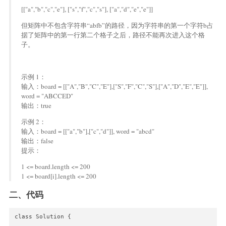
[["a","b","c","e"], ["s","f","c","s"], ["a","d","e","e"]]
但矩阵中不包含字符串“abfb”的路径，因为字符串的第一个字符b占
据了矩阵中的第一行第二个格子之后，路径不能再次进入这个格
子。
示例 1：
输入：board = [["A","B","C","E"],["S","F","C","S"],["A","D","E","E"]],
word = "ABCCED"
输出：true
示例 2：
输入：board = [["a","b"],["c","d"]], word = "abcd"
输出：false
提示：
1 <= board.length <= 200
1 <= board[i].length <= 200
二、代码
class Solution {
