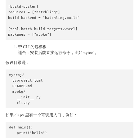
[build-system]

requires = ["hatchling"]

build-backend = "hatchling.build"

[tool.hatch.build.targets.wheel]

packages = ["mypkg"]
带 CLI 的包模板
适合：安装后能直接运行命令，比如mytool。
假设目录是：
myproj/

  pyproject.toml

  README.md

  mypkg/

    __init__.py

    cli.py
如果 cli.py 里有一个可调用入口，例如：
def main():

    print("hello")