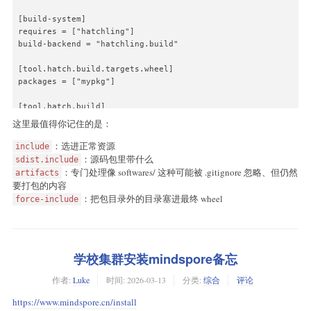
[build-system]

requires = ["hatchling"]

build-backend = "hatchling.build"

[tool.hatch.build.targets.wheel]

packages = ["mypkg"]

[tool.hatch.build]

include = [

这里最值得你记住的是：
  "mypkg/**/*.py",

  "mypkg/**/*.md",

：选进正常资源
include
  "mypkg/**/*.sh",

：源码包里带什么
sdist.include
  "mypkg/**/*.json",

：专门处理像 softwares/ 这种可能被 .gitignore 忽略、但仍然
artifacts
]

要打包的内容
：把包目录外的目录塞进最终 wheel
force-include
[tool.hatch.build.targets.sdist]

include = [

  "mypkg/",

  "bridge/",

学校集群安装mindspore备忘
  "README.md",

]

作者:
Luke
时间:
2026-03-13
分类:
综合
评论
artifacts = [

https://www.mindspore.cn/install
  "softwares/**",
