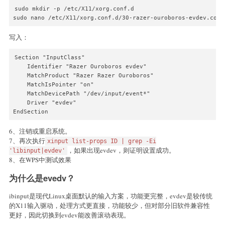
sudo mkdir -p /etc/X11/xorg.conf.d

sudo nano /etc/X11/xorg.conf.d/30-razer-ouroboros-evdev.conf
写入：
Section "InputClass"

    Identifier "Razer Ouroboros evdev"

    MatchProduct "Razer Razer Ouroboros"

    MatchIsPointer "on"

    MatchDevicePath "/dev/input/event*"

    Driver "evdev"

EndSection
6、注销或重启系统。
7、再次执行
xinput list-props ID | grep -Ei
，如果出现evdev，则证明设置成功。
'libinput|evdev'
8、在WPS中测试效果
为什么是evedv？
ibinput是现代Linux桌面默认的输入方案，功能更完整，evdev是较传统
的X11输入驱动，处理方式更直接，功能较少，但对部分旧软件兼容性
更好，因此切换到evdev能改善滚动表现。