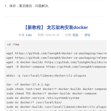
3、保存，重启微信，问题解决。
【新教程】 龙芯架构安装docker
作者:
Luke
时间:
2026-04-28
分类:
综合
评论
cd /tmp

wget https://github.com/loong64/docker-ce-packaging/raw/refs
wget https://github.com/loong64/docker-ce-packaging/releases
wget -O docker-buildx https://github.com/loong64/buildx/rele
wget -O docker-compose https://github.com/loong64/compose/re
mkdir -p /usr/local/libexec/docker/cli-plugins

tar -xf docker-27.4.1.tgz

sudo chown root:root docker/* docker-buildx docker-compose

sudo chmod 755 docker/* docker-buildx docker-compose

sudo mv docker.service /etc/systemd/system

sudo mv docker/* /usr/local/bin/

sudo mv docker-buildx /usr/local/libexec/docker/cli-plugins/
