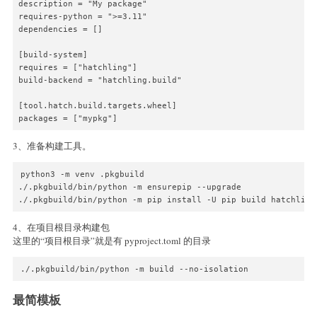
description = "My package"

requires-python = ">=3.11"

dependencies = []

[build-system]

requires = ["hatchling"]

build-backend = "hatchling.build"

[tool.hatch.build.targets.wheel]

packages = ["mypkg"]
3、准备构建工具。
python3 -m venv .pkgbuild

./.pkgbuild/bin/python -m ensurepip --upgrade

./.pkgbuild/bin/python -m pip install -U pip build hatchling
4、在项目根目录构建包
这里的“项目根目录”就是有 pyproject.toml 的目录
./.pkgbuild/bin/python -m build --no-isolation
最简模板