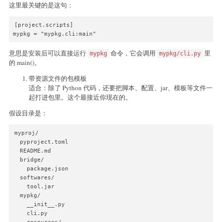
这里最关键的是这句：
[project.scripts]

mypkg = "mypkg.cli:main"
意思是安装后可以直接运行
命令，它会调用
里
mypkg
mypkg/cli.py
的 main()。
带资源文件的包模板
适合：除了 Python 代码，还要把脚本、配置、jar、模板等文件一
起打进包里。这个最接近你现在的。
假设目录是：
myproj/

  pyproject.toml

  README.md

  bridge/

    package.json

  softwares/

    tool.jar

  mypkg/

    __init__.py

    cli.py
