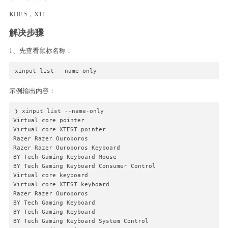
KDE 5，X11
解决步骤
1、先查看鼠标名称：
xinput list --name-only
示例输出内容：
❯ xinput list --name-only                               

Virtual core pointer

Virtual core XTEST pointer

Razer Razer Ouroboros

Razer Razer Ouroboros Keyboard

BY Tech Gaming Keyboard Mouse

BY Tech Gaming Keyboard Consumer Control

Virtual core keyboard

Virtual core XTEST keyboard

Razer Razer Ouroboros

BY Tech Gaming Keyboard

BY Tech Gaming Keyboard

BY Tech Gaming Keyboard System Control
