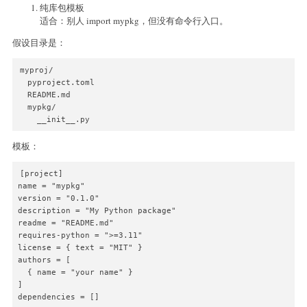
纯库包模板
适合：别人 import mypkg，但没有命令行入口。
假设目录是：
myproj/

  pyproject.toml

  README.md

  mypkg/

    __init__.py
模板：
[project]

name = "mypkg"

version = "0.1.0"

description = "My Python package"

readme = "README.md"

requires-python = ">=3.11"

license = { text = "MIT" }

authors = [

  { name = "your name" }

]

dependencies = []
