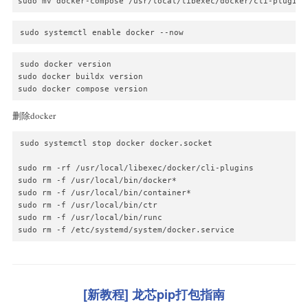
sudo mv docker-compose /usr/local/libexec/docker/cli-plugins
sudo systemctl enable docker --now
sudo docker version

sudo docker buildx version

sudo docker compose version
删除docker
sudo systemctl stop docker docker.socket

sudo rm -rf /usr/local/libexec/docker/cli-plugins

sudo rm -f /usr/local/bin/docker*

sudo rm -f /usr/local/bin/container*

sudo rm -f /usr/local/bin/ctr

sudo rm -f /usr/local/bin/runc

sudo rm -f /etc/systemd/system/docker.service
[新教程] 龙芯pip打包指南