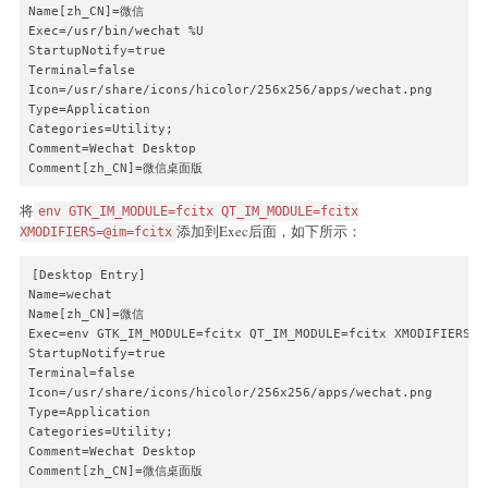
Name[zh_CN]=微信

Exec=/usr/bin/wechat %U

StartupNotify=true

Terminal=false

Icon=/usr/share/icons/hicolor/256x256/apps/wechat.png

Type=Application

Categories=Utility;

Comment=Wechat Desktop

Comment[zh_CN]=微信桌面版
将
env GTK_IM_MODULE=fcitx QT_IM_MODULE=fcitx
添加到Exec后面，如下所示：
XMODIFIERS=@im=fcitx
[Desktop Entry]

Name=wechat

Name[zh_CN]=微信

Exec=env GTK_IM_MODULE=fcitx QT_IM_MODULE=fcitx XMODIFIERS=@
StartupNotify=true

Terminal=false

Icon=/usr/share/icons/hicolor/256x256/apps/wechat.png

Type=Application

Categories=Utility;

Comment=Wechat Desktop

Comment[zh_CN]=微信桌面版