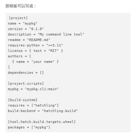
那模板可以写成：
[project]

name = "mypkg"

version = "0.1.0"

description = "My command line tool"

readme = "README.md"

requires-python = ">=3.11"

license = { text = "MIT" }

authors = [

  { name = "your name" }

]

dependencies = []

[project.scripts]

mypkg = "mypkg.cli:main"

[build-system]

requires = ["hatchling"]

build-backend = "hatchling.build"

[tool.hatch.build.targets.wheel]

packages = ["mypkg"]