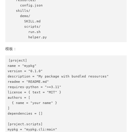
    resources/

      config.json

    skills/

      demo/

        SKILL.md

        scripts/

          run.sh

          helper.py
模板：
[project]

name = "mypkg"

version = "0.1.0"

description = "My package with bundled resources"

readme = "README.md"

requires-python = ">=3.11"

license = { text = "MIT" }

authors = [

  { name = "your name" }

]

dependencies = []

[project.scripts]

mypkg = "mypkg.cli:main"
