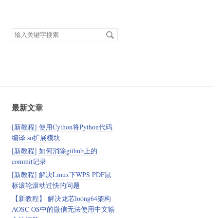
搜
索
关
键
字
最新文章
[新教程] 使用Cython将Python代码
编译.so扩展模块
[新教程] 如何消除github上的
commit记录
[新教程] 解决Linux下WPS PDF鼠
标滚轮滚动过快的问题
【新教程】 解决龙芯loong64架构
AOSC OS中的微信无法使用中文输