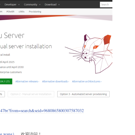
y147br?from=search&seid=9680865800307587032
g.wang）
，欢迎访问！