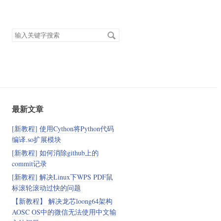
搜
索
关
键
字
最新文章
[新教程] 使用Cython将Python代码
编译.so扩展模块
[新教程] 如何消除github上的
commit记录
[新教程] 解决Linux下WPS PDF鼠
标滚轮滚动过快的问题
【新教程】 解决龙芯loong64架构
AOSC OS中的微信无法使用中文输