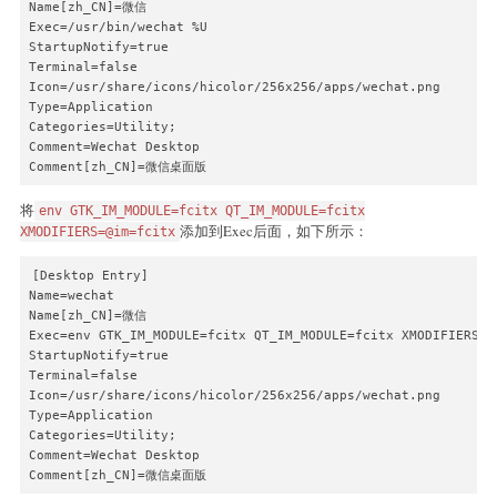
Name[zh_CN]=微信

Exec=/usr/bin/wechat %U

StartupNotify=true

Terminal=false

Icon=/usr/share/icons/hicolor/256x256/apps/wechat.png

Type=Application

Categories=Utility;

Comment=Wechat Desktop

Comment[zh_CN]=微信桌面版
将
env GTK_IM_MODULE=fcitx QT_IM_MODULE=fcitx
添加到Exec后面，如下所示：
XMODIFIERS=@im=fcitx
[Desktop Entry]

Name=wechat

Name[zh_CN]=微信

Exec=env GTK_IM_MODULE=fcitx QT_IM_MODULE=fcitx XMODIFIERS=@
StartupNotify=true

Terminal=false

Icon=/usr/share/icons/hicolor/256x256/apps/wechat.png

Type=Application

Categories=Utility;

Comment=Wechat Desktop

Comment[zh_CN]=微信桌面版