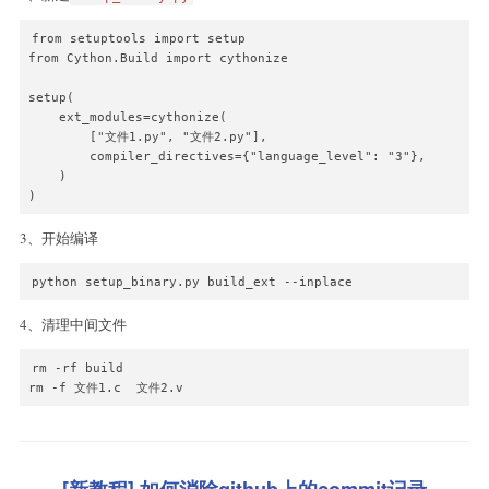
from setuptools import setup

from Cython.Build import cythonize

setup(

    ext_modules=cythonize(

        ["文件1.py", "文件2.py"],

        compiler_directives={"language_level": "3"},

    )

)
3、开始编译
python setup_binary.py build_ext --inplace
4、清理中间文件
rm -rf build

rm -f 文件1.c  文件2.v
[新教程] 如何消除github上的commit记录