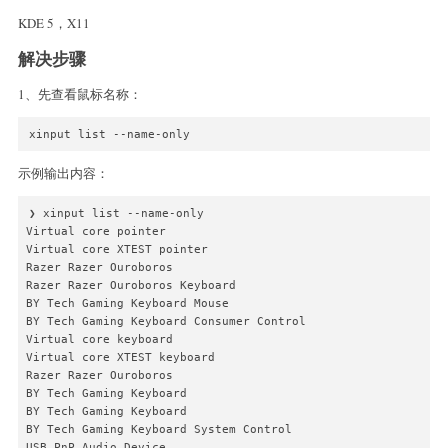
KDE 5，X11
解决步骤
1、先查看鼠标名称：
xinput list --name-only
示例输出内容：
❯ xinput list --name-only                               

Virtual core pointer

Virtual core XTEST pointer

Razer Razer Ouroboros

Razer Razer Ouroboros Keyboard

BY Tech Gaming Keyboard Mouse

BY Tech Gaming Keyboard Consumer Control

Virtual core keyboard

Virtual core XTEST keyboard

Razer Razer Ouroboros

BY Tech Gaming Keyboard

BY Tech Gaming Keyboard

BY Tech Gaming Keyboard System Control

USB PnP Audio Device
