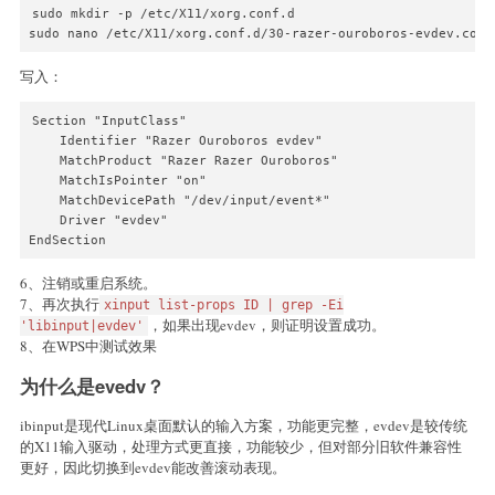
sudo mkdir -p /etc/X11/xorg.conf.d

sudo nano /etc/X11/xorg.conf.d/30-razer-ouroboros-evdev.conf
写入：
Section "InputClass"

    Identifier "Razer Ouroboros evdev"

    MatchProduct "Razer Razer Ouroboros"

    MatchIsPointer "on"

    MatchDevicePath "/dev/input/event*"

    Driver "evdev"

EndSection
6、注销或重启系统。
7、再次执行
xinput list-props ID | grep -Ei
，如果出现evdev，则证明设置成功。
'libinput|evdev'
8、在WPS中测试效果
为什么是evedv？
ibinput是现代Linux桌面默认的输入方案，功能更完整，evdev是较传统
的X11输入驱动，处理方式更直接，功能较少，但对部分旧软件兼容性
更好，因此切换到evdev能改善滚动表现。