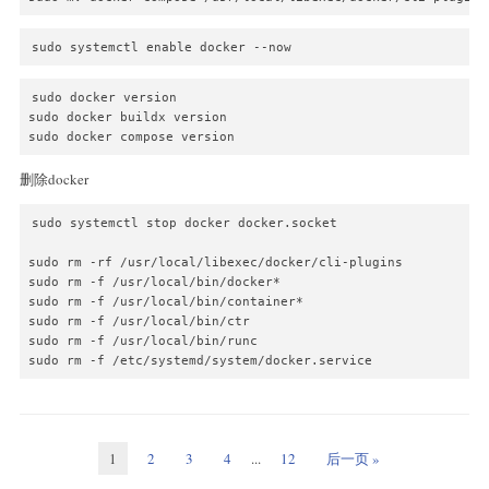
sudo systemctl enable docker --now
sudo docker version

sudo docker buildx version

sudo docker compose version
删除docker
sudo systemctl stop docker docker.socket

sudo rm -rf /usr/local/libexec/docker/cli-plugins

sudo rm -f /usr/local/bin/docker*

sudo rm -f /usr/local/bin/container*

sudo rm -f /usr/local/bin/ctr

sudo rm -f /usr/local/bin/runc

sudo rm -f /etc/systemd/system/docker.service
1
2
3
4
...
12
后一页 »