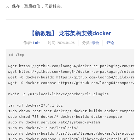
3、保存，重启微信，问题解决。
【新教程】 龙芯架构安装docker
作者:
Luke
时间:
2026-04-28
分类:
综合
评论
cd /tmp

wget https://github.com/loong64/docker-ce-packaging/raw/refs
wget https://github.com/loong64/docker-ce-packaging/releases
wget -O docker-buildx https://github.com/loong64/buildx/rele
wget -O docker-compose https://github.com/loong64/compose/re
mkdir -p /usr/local/libexec/docker/cli-plugins

tar -xf docker-27.4.1.tgz

sudo chown root:root docker/* docker-buildx docker-compose

sudo chmod 755 docker/* docker-buildx docker-compose

sudo mv docker.service /etc/systemd/system

sudo mv docker/* /usr/local/bin/

sudo mv docker-buildx /usr/local/libexec/docker/cli-plugins/

sudo mv docker-compose /usr/local/libexec/docker/cli-plugins