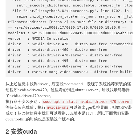
    self._execute_child(args, executable, preexec_fn, close_f
  File "/usr/lib/python3.8/subprocess.py", line 1702, in _exe
    raise child_exception_type(errno_num, err_msg, err_filena
FileNotFoundError: [Errno 2] No such file or directory: 'apla
== /sys/devices/pci0000:17/0000:17:00.0/0000:18:00.0 ==

modalias : pci:v000010DEd00002204sv000010DEsd00001454bc03sc00
vendor   : NVIDIA Corporation

driver   : nvidia-driver-470 - distro non-free recommended

driver   : nvidia-driver-460 - distro non-free

driver   : nvidia-driver-470-server - distro non-free

driver   : nvidia-driver-495 - distro non-free

driver   : nvidia-driver-460-server - distro non-free

driver   : xserver-xorg-video-nouveau - distro free builtin
从上述信息中找到driver，后面找recommend，发现了系统推荐安装的驱
动程序nvidia-driver-470。这里考虑到是ubuntu server，所以我最终选择
了nvidia-driver-470-server。
执行命令安装驱动：
sudo apt install nvidia-driver-470-server
等待安装完成后，执行
可以输出gpu监控界面，则驱动安装
nvidia-smi
成功！从监控信息中我们可以看到cuda版本是11.4，所以下面我们安装
cuda toolkit的时候也是安装这个版本的。
2 安装cuda