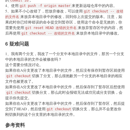
commit id
4、使用
来更新远端仓库中的内容。
git push -f origin master
5、如果不小心改错了，想放弃修改，可以使用
git checkout -- 改错
来放弃本地目录中的修改，回到你上次提交的版本。注意，如
的文件名
果此时你已经将错误的命令提交到暂存区，使用这个命令是无效的，你
需要先使用
来放弃暂存区中的内容，然
git reset HEAD 改错的文件名
后再使用
来放弃本地目录中的修改。
git checkout -- 改错的文件名
6 疑难问题
1、我有两个分支，我改了一个分支中本地目录中的文件，那另一个分支
中的本地目录的文件会被修改吗？
这个需要分情况讨论。
如果你在A分支更改了本地目录中的文件，然后没有保存到暂存区就使用
切换了分支，那么很抱歉另一个分支的本地目录的相应
git checkout
文件也被更改了。
如果你在A分支更改了本地目录中的文件，然后保存到了暂存区后想使用
切换分支，那么此时会报错无法成功完成分支切换，会
git checkout
提示你先提交。
如果你在A分支更改了本地目录中的文件，然后保存到了暂存区，然后提
交到了HEAD，然后使用
切换分支，那么并不会更改你
git checkout
刚切换到的这个分支里的本地目录的文件。
参考资料