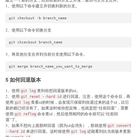
1、使用以下命令建立并切换到新的分支。
git checkout -b branch_name
2、使用以下命令切换分支
git chceckout branch_name
3、将其他分支合并到当前分支使用以下命令。
git merge branch_name_you_want_to_merge
5 如何回退版本
1、使用
查到你想回退版本的id。
git log
2、使用
进行回退。注意，使用这个命令后，再
git reset --hard id
使用
查看id的时候，会发现只保留到你退过来的这个id，比它
git log
新的都已经没有了。如果这时候你想反悔，也就是想“往前回退”，需要
使用
命令查id，然后使用相同的命令就可以“往前回
git reflog
退”了。
3、如果不想向上面那样回退（因为id会消失），那就使用
git convert
来进行回退。这时候使用
还能看到比当前版本更新
--hard id
git log
的
。