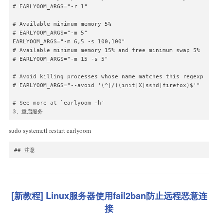
# EARLYOOM_ARGS="-r 1"

# Available minimum memory 5%

# EARLYOOM_ARGS="-m 5"

EARLYOOM_ARGS="-m 6,5 -s 100,100"

# Available minimum memory 15% and free minimum swap 5%

# EARLYOOM_ARGS="-m 15 -s 5"

# Avoid killing processes whose name matches this regexp

# EARLYOOM_ARGS="--avoid '(^|/)(init|X|sshd|firefox)$'"

# See more at `earlyoom -h'

3、重启服务
sudo systemctl restart earlyoom
## 注意
[新教程] Linux服务器使用fail2ban防止远程恶意连
接