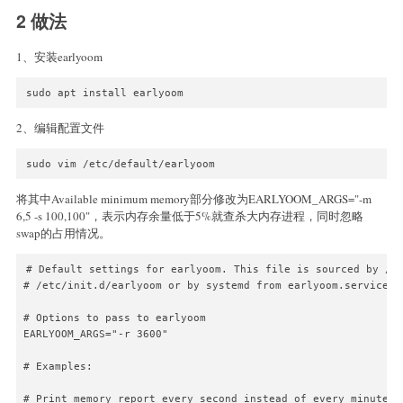
2 做法
1、安装earlyoom
sudo apt install earlyoom
2、编辑配置文件
sudo vim /etc/default/earlyoom
将其中Available minimum memory部分修改为EARLYOOM_ARGS="-m
6,5 -s 100,100"，表示内存余量低于5%就查杀大内存进程，同时忽略
swap的占用情况。
# Default settings for earlyoom. This file is sourced by /bi
# /etc/init.d/earlyoom or by systemd from earlyoom.service.

# Options to pass to earlyoom

EARLYOOM_ARGS="-r 3600"

# Examples:

# Print memory report every second instead of every minute
